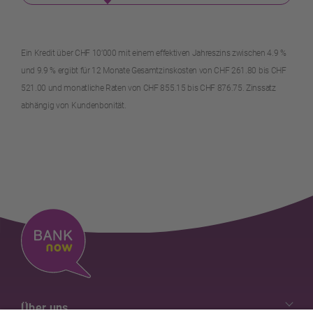
Ein Kredit über CHF 10’000 mit einem effektiven Jahreszins zwischen 4.9 %
und 9.9 % ergibt für 12 Monate Gesamtzinskosten von CHF 261.80 bis CHF
521.00 und monatliche Raten von CHF 855.15 bis CHF 876.75. Zinssatz
abhängig von Kundenbonität.
Über uns