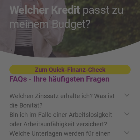
Welcher Kredit
passt zu
meinem Budget?
Zum Quick-Finanz-Check
FAQs -
Ihre häufigsten Fragen
Welchen Zinssatz erhalte ich? Was ist
die Bonität?
Der effektive Zinssatz wird anhand der
Bin ich im Falle einer Arbeitslosigkeit
Bonität berechnet und nach der
oder Arbeitsunfähigkeit versichert?
Antragsprüfung dem Kreditnehmer
Bei allen Finanzierungslösungen von
Welche Unterlagen werden für einen