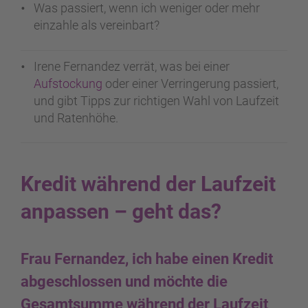
Was passiert, wenn ich weniger oder mehr
einzahle als vereinbart?
Irene Fernandez verrät, was bei einer
Aufstockung
oder einer Verringerung passiert,
und gibt Tipps zur richtigen Wahl von Laufzeit
und Ratenhöhe.
Kredit während der Laufzeit
anpassen – geht das?
Frau Fernandez, ich habe einen Kredit
abgeschlossen und möchte die
Gesamtsumme während der Laufzeit