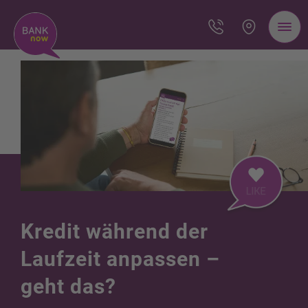
Kredit während der
Laufzeit anpassen –
geht das?