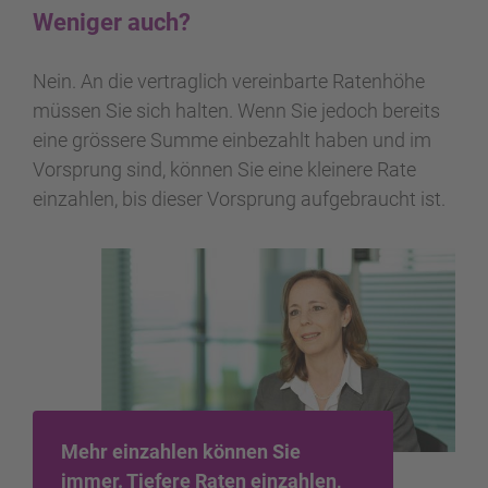
Weniger auch?
Nein. An die vertraglich vereinbarte Ratenhöhe
müssen Sie sich halten. Wenn Sie jedoch bereits
eine grössere Summe einbezahlt haben und im
Vorsprung sind, können Sie eine kleinere Rate
einzahlen, bis dieser Vorsprung aufgebraucht ist.
Mehr einzahlen können Sie
immer. Tiefere Raten einzahlen,