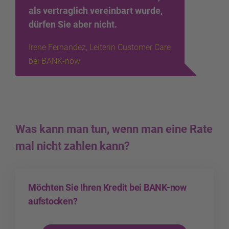
als vertraglich vereinbart wurde,
dürfen Sie aber nicht.
Irene Fernandez, Leiterin Customer Care
bei BANK-now
Was kann man tun, wenn man eine Rate
mal nicht zahlen kann?
Möchten Sie Ihren Kredit bei BANK-now
aufstocken?