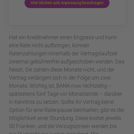
Hier klicken und Anpassung beantragen
Hat ein Kreditnehmer einen Engpass und kann
eine Rate nicht aufbringen, können
Ratenzahlungen innerhalb der Vertragslaufzeit
zweimal gebührenfrei aufgeschoben werden. Das
heisst, Sie zahlen diese Monate nicht, und der
Vertrag verlängert sich in der Folge um zwei
Monate. Wichtig ist, BANK-now rechtzeitig –
spätestens fünf Tage vor Monatsende – darüber
in Kenntnis zu setzen. Sollte Ihr Vertrag keine
Option für eine Ratenpause beinhalten, gibt es die
Möglichkeit einer Stundung. Diese kostet jeweils
50 Franken, und die Verzugszinsen werden bis