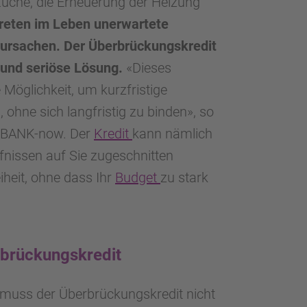
 Küche, die Erneuerung der Heizung
treten im Leben unerwartete
erursachen. Der Überbrückungskredit
e und seriöse Lösung.
«Dieses
Möglichkeit, um kurzfristige
 ohne sich langfristig zu binden», so
i BANK-now. Der
Kredit
kann nämlich
fnissen auf Sie zugeschnitten
iheit, ohne dass Ihr
Budget
zu stark
rbrückungskredit
 muss der Überbrückungskredit nicht