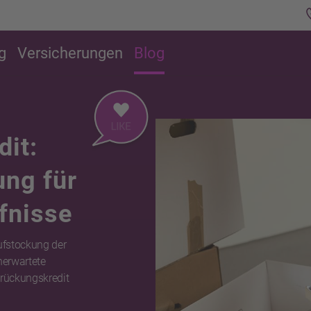
g
Versicherungen
Blog
it:
ung für
fnisse
Aufstockung der
nerwartete
rückungskredit