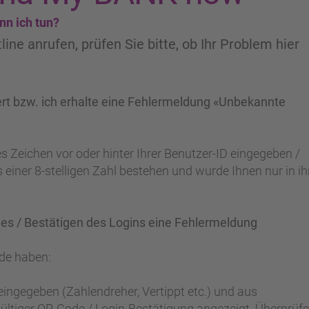
nn ich tun?
ine anrufen, prüfen Sie bitte, ob Ihr Problem hier
ert bzw. ich erhalte eine Fehlermeldung «Unbekannte
s Zeichen vor oder hinter Ihrer Benutzer-ID eingegeben /
s einer 8-stelligen Zahl bestehen und wurde Ihnen nur in ih
es / Bestätigen des Logins eine Fehlermeldung
nde haben:
eingegeben (Zahlendreher, Vertippt etc.) und aus
ültiger QR-Code / Login-Bestätigung angezeigt. Überprüfe