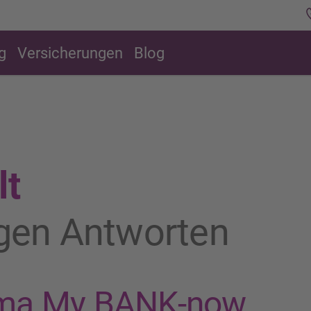
g
Versicherungen
Blog
lt
igen Antworten
ma My BANK-now