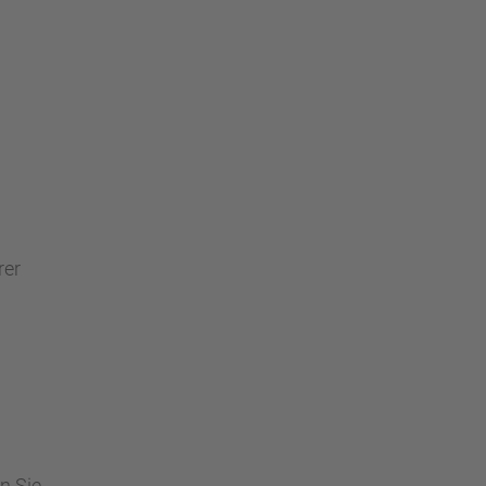
rer
n Sie