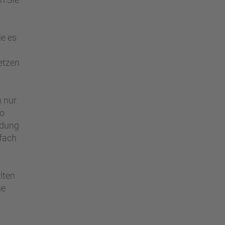
ie es
etzen
n nur
so
ldung
nfach
lten
he