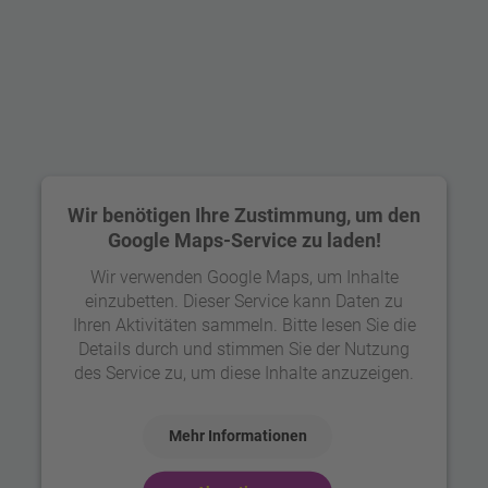
Ihre BANK-now Filiale in St. Gallen –
Wir benötigen Ihre Zustimmung, um den
Kreditberatung auf Augenhöhe
Google Maps-Service zu laden!
Wir verwenden Google Maps, um Inhalte
einzubetten. Dieser Service kann Daten zu
Wir bieten Ihnen individuelle und professionelle
Ihren Aktivitäten sammeln. Bitte lesen Sie die
Kreditberatung in St. Gallen
– direkt im Herzen der
Details durch und stimmen Sie der Nutzung
Stadt, am Roten Platz gelegen. Unsere Filiale
des Service zu, um diese Inhalte anzuzeigen.
befindet sich im
Erdgeschoss
, ist
barrierefrei
zugänglich
und somit auch für Rollstuhlfahrer
Mehr Informationen
problemlos erreichbar.
Dank der zentralen Lage sind wir optimal mit den