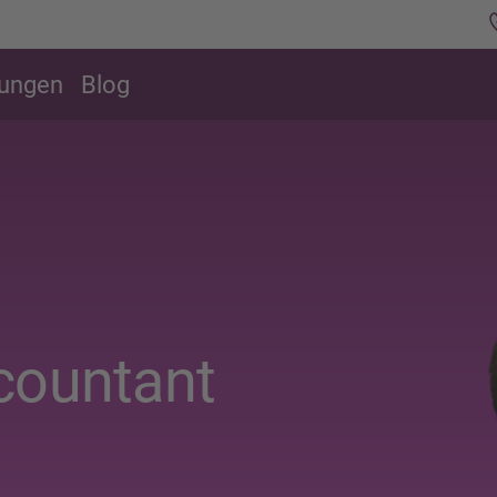
rungen
Blog
countant