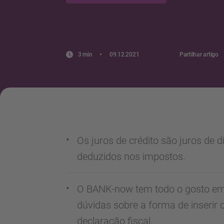
3 min
09.12.2021
Partilhar artigo
Os juros de crédito são juros de 
deduzidos nos impostos.
O BANK-now tem todo o gosto em
dúvidas sobre a forma de inserir o
declaração fiscal.