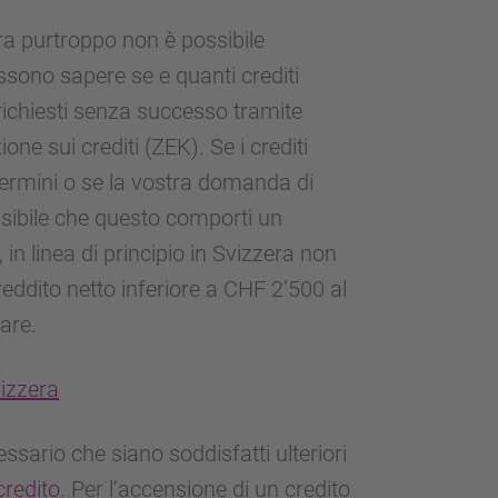
ra purtroppo non è possibile
ossono sapere se e quanti crediti
richiesti senza successo tramite
one sui crediti (ZEK). Se i crediti
 termini o se la vostra domanda di
ossibile che questo comporti un
 in linea di principio in Svizzera non
reddito netto inferiore a CHF 2’500 al
are.
vizzera
essario che siano soddisfatti ulteriori
redito
. Per l’accensione di un credito