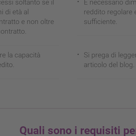
essi soltanto se il
È necessario dim
 di età al
reddito regolare
tratto e non oltre
sufficiente.
contratto.
ere la capacità
Si prega di leggere
edito.
articolo del blog.
Quali sono i requisiti p