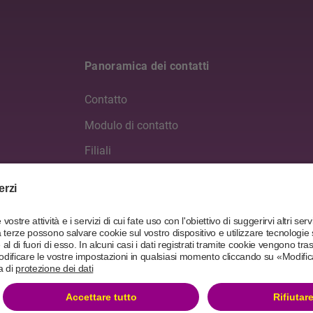
Panoramica dei contatti
Contatto
Modulo di contatto
Filiali
nerale
Media
Partner
ANK-now
Dichiarazione sulla protezione dei dati e condizioni di utilizzo