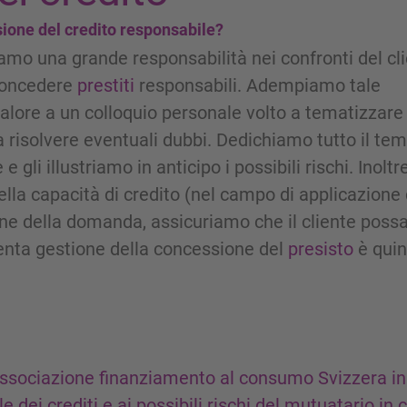
ione del credito responsabile?
iamo una grande responsabilità nei confronti del cl
 concedere
prestiti
responsabili. Adempiamo tale
alore a un colloquio personale volto a tematizzare 
 a risolvere eventuali dubbi. Dedichiamo tutto il te
gli illustriamo in anticipo i possibili rischi. Inoltr
della capacità di credito (nel campo di applicazione 
e della domanda, assicuriamo che il cliente poss
ttenta gestione della concessione del
presisto
è quin
ssociazione finanziamento al consumo Svizzera in
 dei crediti e ai possibili rischi del mutuatario in 