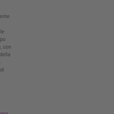
iente
le
mpo
e, con
della
a
di
caso