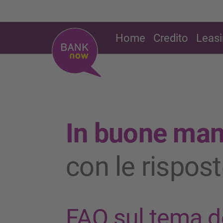
Home
Credito
Leas
In buone man
con le rispost
FAQ sul tema de