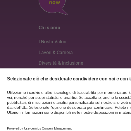
Chi siamo
I Nostri Valori
Lavori & Carriera
Diversità & Inclusione
Consiglio di amministrazione & Direzione ge
Relazioni annuali
IT
DE
FR
PT
EN
© 2026 B